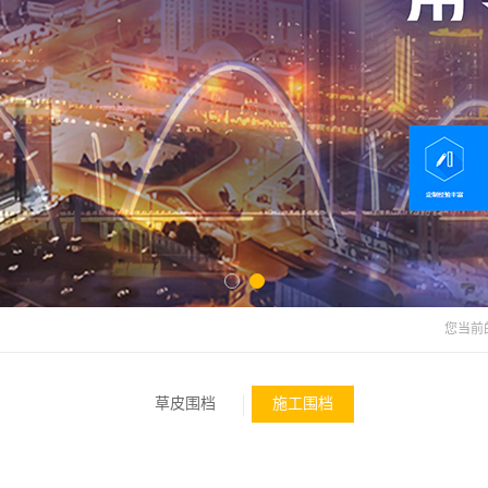
您当前
草皮围档
施工围档